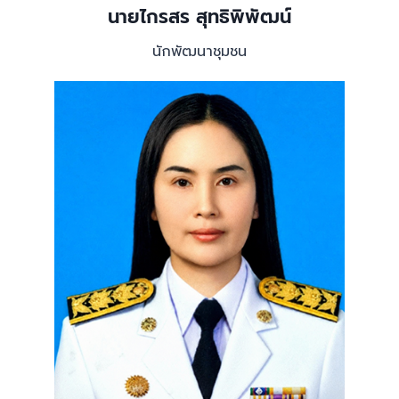
นายไกรสร สุทธิพิพัฒน์
นักพัฒนาชุมชน