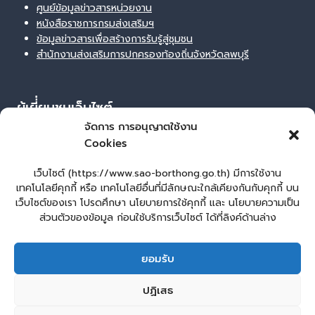
ศูนย์ข้อมูลข่าวสารหน่วยงาน
หนังสือราชการกรมส่งเสริมฯ
ข้อมูลข่าวสารเพื่อสร้างการรับรู้สู่ชุมชน
สำนักงานส่งเสริมการปกครองท้องถิ่นจังหวัดลพบุรี
ผู้เยี่่ยมชมเว็บไซต์
จัดการ การอนุญาตใช้งาน
ผู้เยี่ยมชม :
19
Cookies
Login
เข้าสู่ระบบ
เว็บไซต์ (https://www.sao-borthong.go.th) มีการใช้งาน
เทคโนโลยีคุกกี้ หรือ เทคโนโลยีอื่นที่มีลักษณะใกล้เคียงกันกับคุกกี้ บน
จัดทำเว็บไซต์
เว็บไซต์ของเรา โปรดศึกษา นโยบายการใช้คุกกี้ และ นโยบายความเป็น
lopburiwebdesign.com
ส่วนตัวของข้อมูล ก่อนใช้บริการเว็บไซต์ ได้ที่ลิงค์ด้านล่าง
หน้าหลัก
ยื่นแบบคำร้องทั่วไป
ยอมรับ
ร้องเรียน – ร้องทุกข์ ให้คำแนะนำ ข้อเสนอแนะ
แจ้งเรื่องร้องเรียนการทุจริต
E – Service
ปฏิเสธ
ศูนย์ข้อมูลข่าวสาร หน่วยงาน
คู่มือประชาชน
กระดานสนทนา