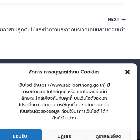
NEXT
ิตอาสาปลูกต้นไม้และทำความสะอาดบริเวณถนนสายดอยเต่า
จัดการ การอนุญาตใช้งาน Cookies
าวสารภายนอก
ผู้เยี่่ยมชมเว็บไซต์
เว็บไซต์ (https://www.sao-borthong.go.th) มี
มูลข่าวสารหน่วยงาน
ผู้เยี่ยมชม :
18
การใช้งานเทคโนโลยีคุกกี้ หรือ เทคโนโลยีอื่นที่มี
ราชการกรมส่งเสริมฯ
Login
ลักษณะใกล้เคียงกันกับคุกกี้ บนเว็บไซต์ของเรา
วสารเพื่อสร้างการรับรู้สู่
เข้าสู่ระบบ
โปรดศึกษา นโยบายการใช้คุกกี้ และ นโยบายความ
เป็นส่วนตัวของข้อมูล ก่อนใช้บริการเว็บไซต์ ได้ที่
นส่งเสริมการปกครอง
จัดทำเว็บไซต์
ลิงค์ด้านล่าง
จังหวัดลพบุรี
lopburiwebdesign.com
สาร หน่วยงาน
คู่มือประชาชน
กระดานสนทนา
ติดต่อ อบต.
ยอมรับ
ปฏิเสธ
ดูรายละเอียด
2