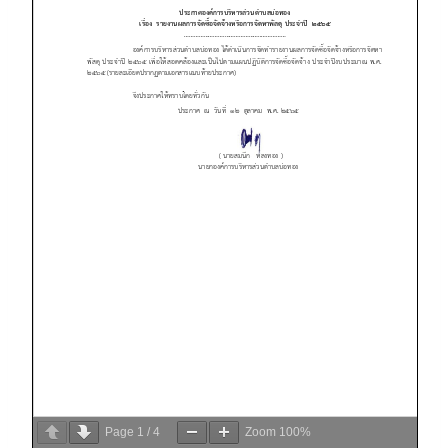
Page
1
/
4
Zoom
100%