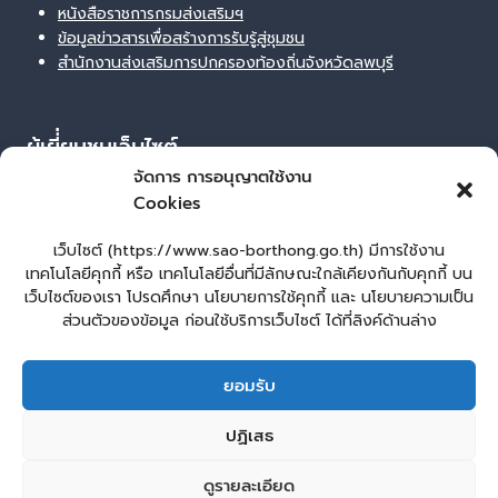
หนังสือราชการกรมส่งเสริมฯ
ข้อมูลข่าวสารเพื่อสร้างการรับรู้สู่ชุมชน
สำนักงานส่งเสริมการปกครองท้องถิ่นจังหวัดลพบุรี
ผู้เยี่่ยมชมเว็บไซต์
จัดการ การอนุญาตใช้งาน
ผู้เยี่ยมชม :
16
Cookies
Login
เข้าสู่ระบบ
เว็บไซต์ (https://www.sao-borthong.go.th) มีการใช้งาน
เทคโนโลยีคุกกี้ หรือ เทคโนโลยีอื่นที่มีลักษณะใกล้เคียงกันกับคุกกี้ บน
จัดทำเว็บไซต์
เว็บไซต์ของเรา โปรดศึกษา นโยบายการใช้คุกกี้ และ นโยบายความเป็น
lopburiwebdesign.com
ส่วนตัวของข้อมูล ก่อนใช้บริการเว็บไซต์ ได้ที่ลิงค์ด้านล่าง
หน้าหลัก
ยื่นแบบคำร้องทั่วไป
ยอมรับ
ร้องเรียน – ร้องทุกข์ ให้คำแนะนำ ข้อเสนอแนะ
แจ้งเรื่องร้องเรียนการทุจริต
E – Service
ปฏิเสธ
ศูนย์ข้อมูลข่าวสาร หน่วยงาน
คู่มือประชาชน
กระดานสนทนา
ติดต่อ อบต.
ดูรายละเอียด
2