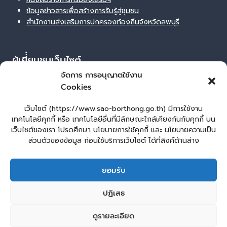
ข้อมูลข่าวสารเพื่อสร้างการรับรู้สู่ชุมชน
สำนักงานส่งเสริมการปกครองท้องถิ่นจังหวัดลพบุรี
ผู้เยี่่ยมชมเว็บไซต์
จัดการ การอนุญาตใช้งาน
ผู้เยี่ยมชม :
14
Cookies
Login
เข้าสู่ระบบ
เว็บไซต์ (https://www.sao-borthong.go.th) มีการใช้งาน
เทคโนโลยีคุกกี้ หรือ เทคโนโลยีอื่นที่มีลักษณะใกล้เคียงกันกับคุกกี้ บน
จัดทำเว็บไซต์
เว็บไซต์ของเรา โปรดศึกษา นโยบายการใช้คุกกี้ และ นโยบายความเป็น
lopburiwebdesign.com
ส่วนตัวของข้อมูล ก่อนใช้บริการเว็บไซต์ ได้ที่ลิงค์ด้านล่าง
หน้าหลัก
ยื่นแบบคำร้องทั่วไป
ยอมรับ
ร้องเรียน – ร้องทุกข์ ให้คำแนะนำ ข้อเสนอแนะ
แจ้งเรื่องร้องเรียนการทุจริต
E – Service
ปฏิเสธ
ศูนย์ข้อมูลข่าวสาร หน่วยงาน
คู่มือประชาชน
กระดานสนทนา
ติดต่อ อบต.
ดูรายละเอียด
2
ติดต่อ อบต.บ่อทอง